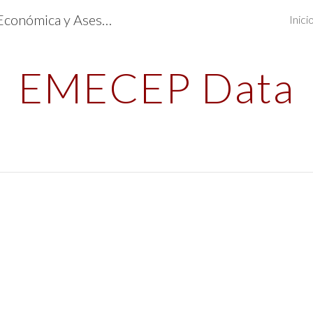
EMECEP Consultoría Económica y Asesoría Financiera | 988-558-849 | Perú | Asesoría Económica | Financiera | Empresarial | Estudios | Pericias
Inic
ip to main content
Skip to navigat
EMECEP Data