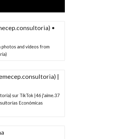
cep.consultoria) •
m photos and videos from
ia)
mecep.consultoria) |
ia) sur TikTok |46 j'aime.37
sultorías Económicas
ma