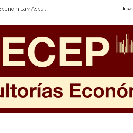
EMECEP Consultoría Económica y Asesoría Financiera | 988-558-849 | Perú | Asesoría Económica | Financiera | Empresarial | Estudios | Pericias
Inic
ip to main content
Skip to navigat