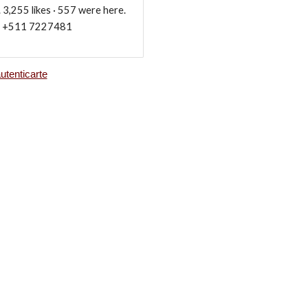
3,255 likes · 557 were here.
om +511 7227481
utenticarte