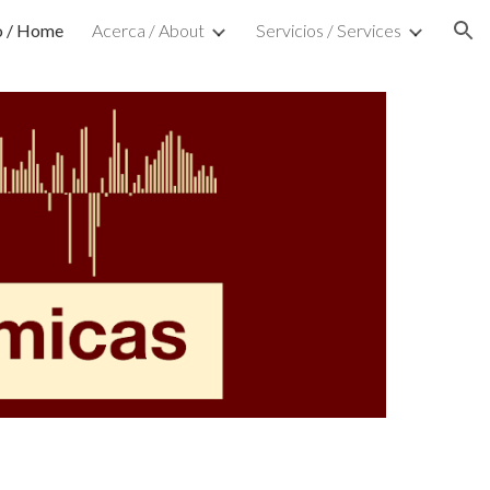
io / Home
Acerca / About
Servicios / Services
ion